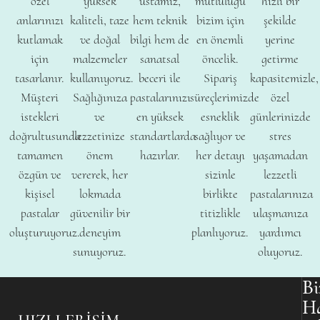
özel
yüksek
ustamız,
mutluluğu
hızlı bir
anlarınızı
kaliteli, taze
hem teknik
bizim için
şekilde
kutlamak
ve doğal
bilgi hem de
en önemli
yerine
için
malzemeler
sanatsal
öncelik.
getirme
tasarlanır.
kullanıyoruz.
beceri ile
Sipariş
kapasitemizle,
Müşteri
Sağlığınıza
pastalarınızı
süreçlerimizde
özel
istekleri
ve
en yüksek
esneklik
günlerinizde
doğrultusunda
lezzetinize
standartlarda
sağlıyor ve
stres
tamamen
önem
hazırlar.
her detayı
yaşamadan
özgün ve
vererek, her
sizinle
lezzetli
kişisel
lokmada
birlikte
pastalarınıza
pastalar
güvenilir bir
titizlikle
ulaşmanıza
oluşturuyoruz.
deneyim
planlıyoruz.
yardımcı
sunuyoruz.
oluyoruz.
Bi
H