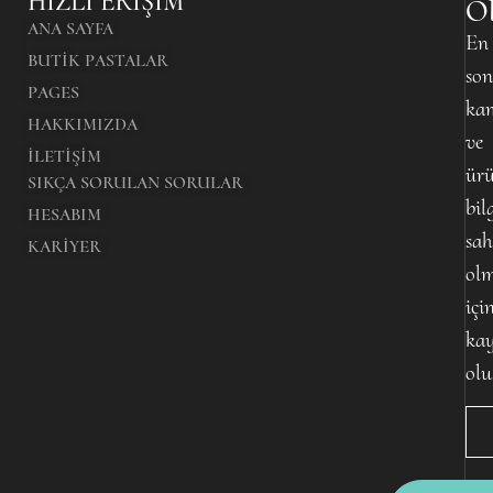
HIZLI ERIŞIM
O
ANA SAYFA
En
BUTIK PASTALAR
son
PAGES
ka
HAKKIMIZDA
ve
İLETIŞIM
ürü
SIKÇA SORULAN SORULAR
bil
HESABIM
sah
KARIYER
ol
içi
kay
olu