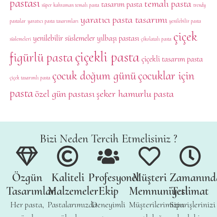
pastası
temalı pasta
tasarım pasta
süper kahraman temalı pasta
trendy
yaratıcı pasta tasarımı
pastalar
yaratıcı pasta tasarımları
yenilebilir pasta
çiçek
yenilebilir süslemeler
yılbaşı pastası
süslemeleri
çikolatalı pasta
çiçekli pasta
figürlü pasta
çiçekli tasarım pasta
çocuk doğum günü
çocuklar için
çiçek tasarımlı pasta
pasta
özel gün pastası
şeker hamurlu pasta
Bizi Neden Tercih Etmelisiniz ?
Özgün
Kaliteli
Profesyonel
Müşteri
Zamanınd
Tasarımlar
Malzemeler
Ekip
Memnuniyeti
Teslimat
Her pasta,
Pastalarımızda
Deneyimli
Müşterilerimizin
Siparişlerinizi