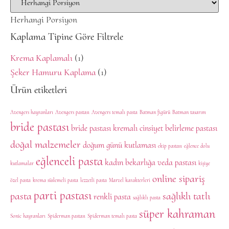
Herhangi Porsiyon
Kaplama Tipine Göre Filtrele
Krema Kaplamalı
(1)
Şeker Hamuru Kaplama
(1)
Ürün etiketleri
Avengers hayranları
Avengers pastası
Avengers temalı pasta
Batman figürü
Batman tasarım
bride pastası
bride pastası kremalı
cinsiyet belirleme pastası
doğal malzemeler
doğum günü kutlaması
ekip pastası
eğlence dolu
eğlenceli pasta
kadın bekarlığa veda pastası
kutlamalar
kişiye
online sipariş
özel pasta
krema süslemeli pasta
lezzetli pasta
Marvel karakterleri
parti pastası
pasta
sağlıklı tatlı
renkli pasta
sağlıklı pasta
süper kahraman
Sonic hayranları
Spiderman pastası
Spiderman temalı pasta