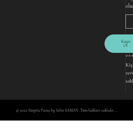
olu
Kayıt
Ol
**
Kiş
ver
sak
© 2022 Sürpriz Pasta by Selin SAMAN. Tüm hakları saklıdır...