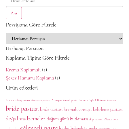
Ara
Porsiyona Göre Filtrele
Herhangi Porsiyon
Kaplama Tipine Göre Filtrele
Krema Kaplamalı
(1)
Şeker Hamuru Kaplama
(1)
Ürün etiketleri
Avengers hayranları
Avengers pastası
Avengers temalı pasta
Batman figürü
Batman tasarım
bride pastası
bride pastası kremalı
cinsiyet belirleme pastası
doğal malzemeler
doğum günü kutlaması
ekip pastası
eğlence dolu
eğlenceli pasta
kadın bekarlığa veda pastası