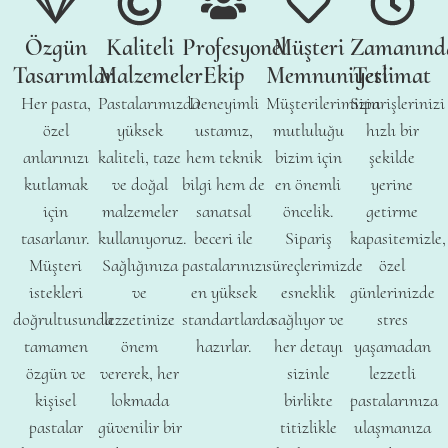
Özgün
Kaliteli
Profesyonel
Müşteri
Zamanınd
Tasarımlar
Malzemeler
Ekip
Memnuniyeti
Teslimat
Her pasta,
Pastalarımızda
Deneyimli
Müşterilerimizin
Siparişlerinizi
özel
yüksek
ustamız,
mutluluğu
hızlı bir
anlarınızı
kaliteli, taze
hem teknik
bizim için
şekilde
kutlamak
ve doğal
bilgi hem de
en önemli
yerine
için
malzemeler
sanatsal
öncelik.
getirme
tasarlanır.
kullanıyoruz.
beceri ile
Sipariş
kapasitemizle,
Müşteri
Sağlığınıza
pastalarınızı
süreçlerimizde
özel
istekleri
ve
en yüksek
esneklik
günlerinizde
doğrultusunda
lezzetinize
standartlarda
sağlıyor ve
stres
tamamen
önem
hazırlar.
her detayı
yaşamadan
özgün ve
vererek, her
sizinle
lezzetli
kişisel
lokmada
birlikte
pastalarınıza
pastalar
güvenilir bir
titizlikle
ulaşmanıza