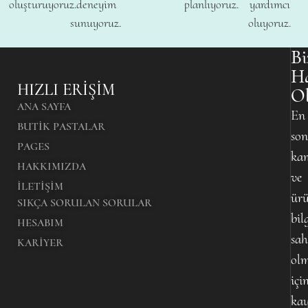
oluşturuyoruz.
deneyim
planlıyoruz.
yardımcı
sunuyoruz.
oluyoruz.
Bi
H
HIZLI ERIŞIM
O
ANA SAYFA
En
BUTIK PASTALAR
son
PAGES
ka
HAKKIMIZDA
ve
İLETIŞIM
ürü
SIKÇA SORULAN SORULAR
bil
HESABIM
sah
KARIYER
ol
içi
kay