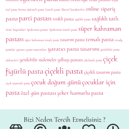
kutlamalar
kişiye
online sipariş
özel pasta
krema süslemeli pasta
lezzetli pasta
Marvel karakterleri
parti pastası
pasta
sağlıklı tatlı
renkli pasta
sağlıklı pasta
süper kahraman
Sonic hayranları
Spiderman pastası
Spiderman temalı pasta
pastası
temalı pasta
tasarım pasta
süper kahraman temalı pasta
trendy
yaratıcı pasta tasarımı
pastalar
yaratıcı pasta tasarımları
yenilebilir pasta
çiçek
yenilebilir süslemeler
yılbaşı pastası
süslemeleri
çikolatalı pasta
çiçekli pasta
figürlü pasta
çiçekli tasarım pasta
çocuk doğum günü
çocuklar için
çiçek tasarımlı pasta
pasta
özel gün pastası
şeker hamurlu pasta
Bizi Neden Tercih Etmelisiniz ?