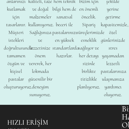
anlarınızı
kaliteli, taze
hem teknik
bizim için
şekilde
kutlamak
ve doğal
bilgi hem de
en önemli
yerine
için
malzemeler
sanatsal
öncelik.
getirme
tasarlanır.
kullanıyoruz.
beceri ile
Sipariş
kapasitemizle,
Müşteri
Sağlığınıza
pastalarınızı
süreçlerimizde
özel
istekleri
ve
en yüksek
esneklik
günlerinizde
doğrultusunda
lezzetinize
standartlarda
sağlıyor ve
stres
tamamen
önem
hazırlar.
her detayı
yaşamadan
özgün ve
vererek, her
sizinle
lezzetli
kişisel
lokmada
birlikte
pastalarınıza
pastalar
güvenilir bir
titizlikle
ulaşmanıza
oluşturuyoruz.
deneyim
planlıyoruz.
yardımcı
sunuyoruz.
oluyoruz.
Bi
H
HIZLI ERIŞIM
O