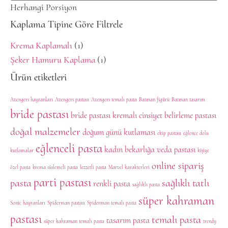
Herhangi Porsiyon
Kaplama Tipine Göre Filtrele
Krema Kaplamalı
(1)
Şeker Hamuru Kaplama
(1)
Ürün etiketleri
Avengers hayranları
Avengers pastası
Avengers temalı pasta
Batman figürü
Batman tasarım
bride pastası
bride pastası kremalı
cinsiyet belirleme pastası
doğal malzemeler
doğum günü kutlaması
ekip pastası
eğlence dolu
eğlenceli pasta
kadın bekarlığa veda pastası
kutlamalar
kişiye
online sipariş
özel pasta
krema süslemeli pasta
lezzetli pasta
Marvel karakterleri
parti pastası
pasta
sağlıklı tatlı
renkli pasta
sağlıklı pasta
süper kahraman
Sonic hayranları
Spiderman pastası
Spiderman temalı pasta
pastası
temalı pasta
tasarım pasta
süper kahraman temalı pasta
trendy