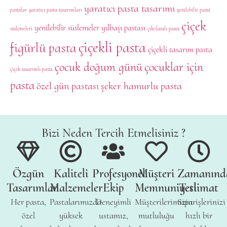
yaratıcı pasta tasarımı
pastalar
yaratıcı pasta tasarımları
yenilebilir pasta
çiçek
yenilebilir süslemeler
yılbaşı pastası
süslemeleri
çikolatalı pasta
çiçekli pasta
figürlü pasta
çiçekli tasarım pasta
çocuk doğum günü
çocuklar için
çiçek tasarımlı pasta
pasta
özel gün pastası
şeker hamurlu pasta
Bizi Neden Tercih Etmelisiniz ?
Özgün
Kaliteli
Profesyonel
Müşteri
Zamanınd
Tasarımlar
Malzemeler
Ekip
Memnuniyeti
Teslimat
Her pasta,
Pastalarımızda
Deneyimli
Müşterilerimizin
Siparişlerinizi
özel
yüksek
ustamız,
mutluluğu
hızlı bir