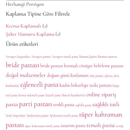
Herhangi Porsiyon
Kaplama Tipine Göre Filtrele
Krema Kaplamalı
(1)
Şeker Hamuru Kaplama
(1)
Ürün etiketleri
Avengers hayranları
Avengers pastası
Avengers temalı pasta
Batman figürü
Batman tasarım
bride pastası
bride pastası kremalı
cinsiyet belirleme pastası
doğal malzemeler
doğum günü kutlaması
ekip pastası
eğlence dolu
eğlenceli pasta
kadın bekarlığa veda pastası
kutlamalar
kişiye
online sipariş
özel pasta
krema süslemeli pasta
lezzetli pasta
Marvel karakterleri
parti pastası
pasta
sağlıklı tatlı
renkli pasta
sağlıklı pasta
süper kahraman
Sonic hayranları
Spiderman pastası
Spiderman temalı pasta
pastası
temalı pasta
tasarım pasta
süper kahraman temalı pasta
trendy