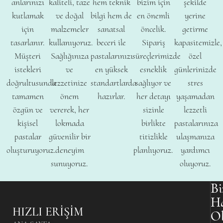
anlarınızı
kaliteli, taze
hem teknik
bizim için
şekilde
kutlamak
ve doğal
bilgi hem de
en önemli
yerine
için
malzemeler
sanatsal
öncelik.
getirme
tasarlanır.
kullanıyoruz.
beceri ile
Sipariş
kapasitemizle,
Müşteri
Sağlığınıza
pastalarınızı
süreçlerimizde
özel
istekleri
ve
en yüksek
esneklik
günlerinizde
doğrultusunda
lezzetinize
standartlarda
sağlıyor ve
stres
tamamen
önem
hazırlar.
her detayı
yaşamadan
özgün ve
vererek, her
sizinle
lezzetli
kişisel
lokmada
birlikte
pastalarınıza
pastalar
güvenilir bir
titizlikle
ulaşmanıza
oluşturuyoruz.
deneyim
planlıyoruz.
yardımcı
sunuyoruz.
oluyoruz.
Bi
H
HIZLI ERIŞIM
O