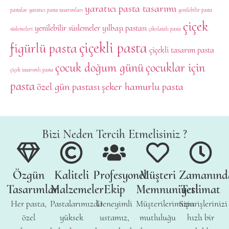
yaratıcı pasta tasarımı
pastalar
yaratıcı pasta tasarımları
yenilebilir pasta
çiçek
yenilebilir süslemeler
yılbaşı pastası
süslemeleri
çikolatalı pasta
çiçekli pasta
figürlü pasta
çiçekli tasarım pasta
çocuk doğum günü
çocuklar için
çiçek tasarımlı pasta
pasta
özel gün pastası
şeker hamurlu pasta
Bizi Neden Tercih Etmelisiniz ?
Özgün
Kaliteli
Profesyonel
Müşteri
Zamanınd
Tasarımlar
Malzemeler
Ekip
Memnuniyeti
Teslimat
Her pasta,
Pastalarımızda
Deneyimli
Müşterilerimizin
Siparişlerinizi
özel
yüksek
ustamız,
mutluluğu
hızlı bir