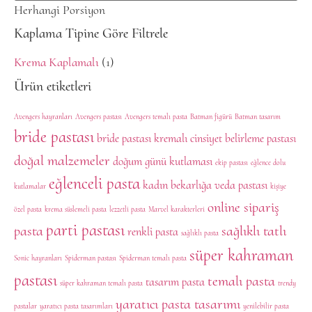
Herhangi Porsiyon
Kaplama Tipine Göre Filtrele
Krema Kaplamalı
(1)
Ürün etiketleri
Avengers hayranları
Avengers pastası
Avengers temalı pasta
Batman figürü
Batman tasarım
bride pastası
bride pastası kremalı
cinsiyet belirleme pastası
doğal malzemeler
doğum günü kutlaması
ekip pastası
eğlence dolu
eğlenceli pasta
kadın bekarlığa veda pastası
kutlamalar
kişiye
online sipariş
özel pasta
krema süslemeli pasta
lezzetli pasta
Marvel karakterleri
parti pastası
pasta
sağlıklı tatlı
renkli pasta
sağlıklı pasta
süper kahraman
Sonic hayranları
Spiderman pastası
Spiderman temalı pasta
pastası
temalı pasta
tasarım pasta
süper kahraman temalı pasta
trendy
yaratıcı pasta tasarımı
pastalar
yaratıcı pasta tasarımları
yenilebilir pasta