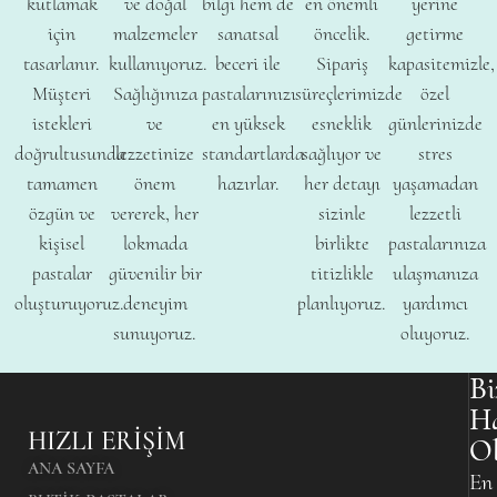
kutlamak
ve doğal
bilgi hem de
en önemli
yerine
için
malzemeler
sanatsal
öncelik.
getirme
tasarlanır.
kullanıyoruz.
beceri ile
Sipariş
kapasitemizle,
Müşteri
Sağlığınıza
pastalarınızı
süreçlerimizde
özel
istekleri
ve
en yüksek
esneklik
günlerinizde
doğrultusunda
lezzetinize
standartlarda
sağlıyor ve
stres
tamamen
önem
hazırlar.
her detayı
yaşamadan
özgün ve
vererek, her
sizinle
lezzetli
kişisel
lokmada
birlikte
pastalarınıza
pastalar
güvenilir bir
titizlikle
ulaşmanıza
oluşturuyoruz.
deneyim
planlıyoruz.
yardımcı
sunuyoruz.
oluyoruz.
Bi
H
HIZLI ERIŞIM
O
ANA SAYFA
En