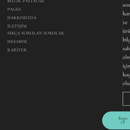
BUTIK PASTALAR
son
PAGES
ka
HAKKIMIZDA
ve
İLETIŞIM
ürü
SIKÇA SORULAN SORULAR
bil
HESABIM
sah
KARIYER
ol
içi
kay
olu
Kayıt
Ol