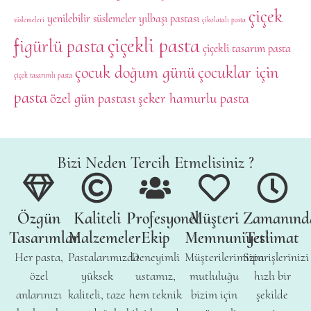
çiçek
yenilebilir süslemeler
yılbaşı pastası
süslemeleri
çikolatalı pasta
çiçekli pasta
figürlü pasta
çiçekli tasarım pasta
çocuk doğum günü
çocuklar için
çiçek tasarımlı pasta
pasta
özel gün pastası
şeker hamurlu pasta
Bizi Neden Tercih Etmelisiniz ?
Özgün
Kaliteli
Profesyonel
Müşteri
Zamanınd
Tasarımlar
Malzemeler
Ekip
Memnuniyeti
Teslimat
Her pasta,
Pastalarımızda
Deneyimli
Müşterilerimizin
Siparişlerinizi
özel
yüksek
ustamız,
mutluluğu
hızlı bir
anlarınızı
kaliteli, taze
hem teknik
bizim için
şekilde