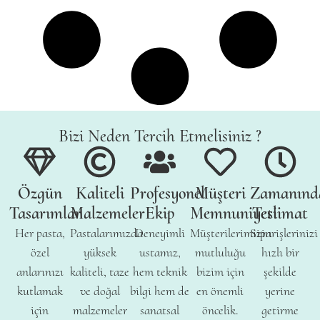
Bizi Neden Tercih Etmelisiniz ?
Özgün
Kaliteli
Profesyonel
Müşteri
Zamanınd
Tasarımlar
Malzemeler
Ekip
Memnuniyeti
Teslimat
Her pasta,
Pastalarımızda
Deneyimli
Müşterilerimizin
Siparişlerinizi
özel
yüksek
ustamız,
mutluluğu
hızlı bir
anlarınızı
kaliteli, taze
hem teknik
bizim için
şekilde
kutlamak
ve doğal
bilgi hem de
en önemli
yerine
için
malzemeler
sanatsal
öncelik.
getirme