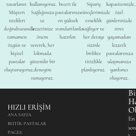
tasarlanır.
kullanıyoruz.
beceri ile
Sipariş
kapasitemizle,
Müşteri
Sağlığınıza
pastalarınızı
süreçlerimizde
özel
istekleri
ve
en yüksek
esneklik
günlerinizde
doğrultusunda
lezzetinize
standartlarda
sağlıyor ve
stres
tamamen
önem
hazırlar.
her detayı
yaşamadan
özgün ve
vererek, her
sizinle
lezzetli
kişisel
lokmada
birlikte
pastalarınıza
pastalar
güvenilir bir
titizlikle
ulaşmanıza
oluşturuyoruz.
deneyim
planlıyoruz.
yardımcı
sunuyoruz.
oluyoruz.
Bi
H
HIZLI ERIŞIM
O
ANA SAYFA
En
BUTIK PASTALAR
son
PAGES