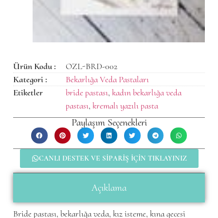
Ürün Kodu :
OZL-BRD-002
Kategori :
Bekarlığa Veda Pastaları
Etiketler
bride pastası
,
kadın bekarlığa veda
pastası
,
kremalı yazılı pasta
Paylaşım Seçenekleri
CANLI DESTEK VE SIPARIŞ IÇIN TIKLAYINIZ
Açıklama
Bride pastası, bekarlığa veda, kız isteme, kına gecesi