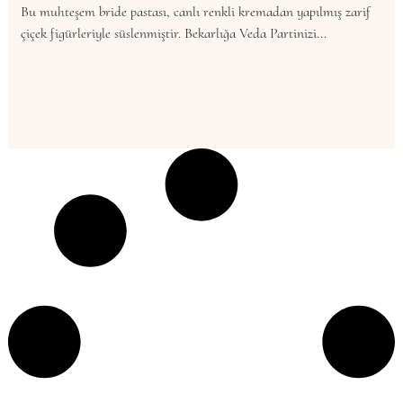
Bu muhteşem bride pastası, canlı renkli kremadan yapılmış zarif
çiçek figürleriyle süslenmiştir. Bekarlığa Veda Partinizi...